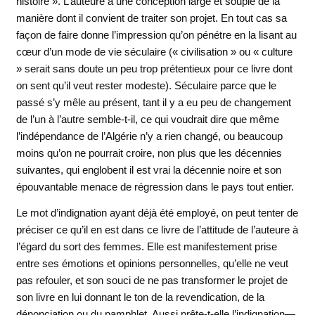
histoire ». L’auteure a une conception large et souple de la
manière dont il convient de traiter son projet. En tout cas sa
façon de faire donne l’impression qu’on pénétre en la lisant au
cœur d’un mode de vie séculaire (« civilisation » ou « culture
» serait sans doute un peu trop prétentieux pour ce livre dont
on sent qu’il veut rester modeste). Séculaire parce que le
passé s’y mêle au présent, tant il y a eu peu de changement
de l’un à l’autre semble-t-il, ce qui voudrait dire que même
l’indépendance de l’Algérie n’y a rien changé, ou beaucoup
moins qu’on ne pourrait croire, non plus que les décennies
suivantes, qui englobent il est vrai la décennie noire et son
épouvantable menace de régression dans le pays tout entier.
Le mot d’indignation ayant déjà été employé, on peut tenter de
préciser ce qu’il en est dans ce livre de l’attitude de l’auteure à
l’égard du sort des femmes. Elle est manifestement prise
entre ses émotions et opinions personnelles, qu’elle ne veut
pas refouler, et son souci de ne pas transformer le projet de
son livre en lui donnant le ton de la revendication, de la
dénonciation ou du pamphlet. Aussi prête-t-elle l’indignation—