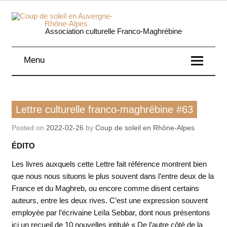
Skip
to
content
Coup 
Association culturelle Franco-Maghrébine
soleil
Menu
Auverg
Rhôn
Lettre culturelle franco-maghrébine
Lettre culturelle franco-maghrébine #63
Alpe
Posted on
2022-02-26
by
Coup de soleil en Rhône-Alpes
ÉDITO
Les livres auxquels cette Lettre fait référence montrent bien
que nous nous situons le plus souvent dans l’entre deux de la
France et du Maghreb, ou encore comme disent certains
auteurs, entre les deux rives. C’est une expression souvent
employée par l’écrivaine Leïla Sebbar, dont nous présentons
ici un recueil de 10 nouvelles intitulé « De l’autre côté de la