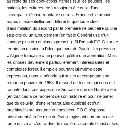
au reste de ses convictions intimes (sur les peuples, les
nations, les cultures etc.) a toujours été celle d’une
incompatibilité insurmontable entre la France et le monde
arabe, si essentiellement différents que toute idée
d’assimilation du second par la première ne peut être qu’une
stupidité ou un aveuglement (en fait le Général use d’un
langage plus dru et plus expressif !). Si l’on suit F.O.G sur ce
terrain, on en vient à l’idée que pour de Gaulle, l’expression
« Algérie française » ne pouvait qu’être une aberration. Mais
les choses deviennent particulièrement intéressantes et
complexes lorsqu’il emploie pourtant lui-même cette
expression, dans la période qui suit et accompagne son
retour au pouvoir de 1958. Il ressort de tout ce qui nous est
raconté dans ces pages du « Sursaut » que de Gaulle a été
(en tout cas à ce moment de son histoire et pour ne parler
que de celui-là) d’une remarquable duplicité et d’un
machiavélisme assumé et conscient. F.O.G s’oppose
absolument à l’idée d’un de Gaulle agissant comme « une
force qui va », c’est-à-dire de manière viscérale et instinctive,