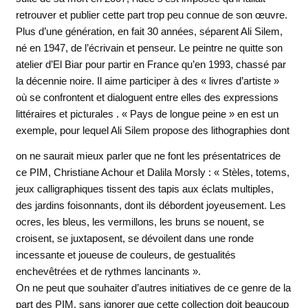
retrouver et publier cette part trop peu connue de son œuvre.
Plus d’une génération, en fait 30 années, séparent Ali Silem,
né en 1947, de l’écrivain et penseur. Le peintre ne quitte son
atelier d’El Biar pour partir en France qu’en 1993, chassé par
la décennie noire. Il aime participer à des « livres d’artiste »
où se confrontent et dialoguent entre elles des expressions
littéraires et picturales . « Pays de longue peine » en est un
exemple, pour lequel Ali Silem propose des lithographies dont
on ne saurait
mieux parler que ne font les présentatrices de
ce PIM, Christiane Achour et Dalila Morsly : « Stèles, totems,
jeux calligraphiques tissent des tapis aux éclats multiples,
des jardins foisonnants, dont ils débordent joyeusement. Les
ocres, les bleus, les vermillons, les bruns se nouent, se
croisent, se juxtaposent, se dévoilent dans une ronde
incessante et joueuse de couleurs, de gestualités
enchevêtrées et de rythmes lancinants ».
On ne peut que souhaiter d’autres initiatives de ce genre de la
part des PIM, sans ignorer que cette collection doit beaucoup