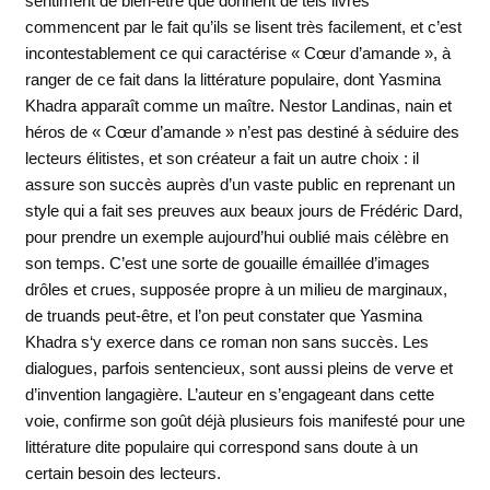
sentiment de bien-être que donnent de tels livres
commencent par le fait qu’ils se lisent très facilement, et c’est
incontestablement ce qui caractérise « Cœur d’amande », à
ranger de ce fait dans la littérature populaire, dont Yasmina
Khadra apparaît comme un maître. Nestor Landinas, nain et
héros de « Cœur d’amande » n’est pas destiné à séduire des
lecteurs élitistes, et son créateur a fait un autre choix : il
assure son succès auprès d’un vaste public en reprenant un
style qui a fait ses preuves aux beaux jours de Frédéric Dard,
pour prendre un exemple aujourd’hui oublié mais célèbre en
son temps. C’est une sorte de gouaille émaillée d’images
drôles et crues, supposée propre à un milieu de marginaux,
de truands peut-être, et l’on peut constater que Yasmina
Khadra s‘y exerce dans ce roman non sans succès. Les
dialogues, parfois sentencieux, sont aussi pleins de verve et
d’invention langagière. L’auteur en s’engageant dans cette
voie, confirme son goût déjà plusieurs fois manifesté pour une
littérature dite populaire qui correspond sans doute à un
certain besoin des lecteurs.