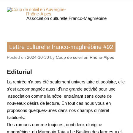
Skip
to
content
Coup 
Association culturelle Franco-Maghrébine
soleil
Auverg
Lettre culturelle franco-maghrébine
Lettre culturelle franco-maghrébine #92
Rhôn
Posted on
2024-10-30
by
Coup de soleil en Rhône-Alpes
Alpe
Editorial
La rentrée n’a pas été seulement universitaire et scolaire, elle
s’est accompagnée aussi d’une grande activité pour une
association comme la nôtre, entraînant sans doute de
nouveaux désirs de lecture. En tout cas nous vous en
proposons quelques-unes dans nos champs d’intérêt
habituels.
Des romans comme toujours, dont deux d’origine
maghrébine, du Marocain Taïa « Le Bastion des larmes » et