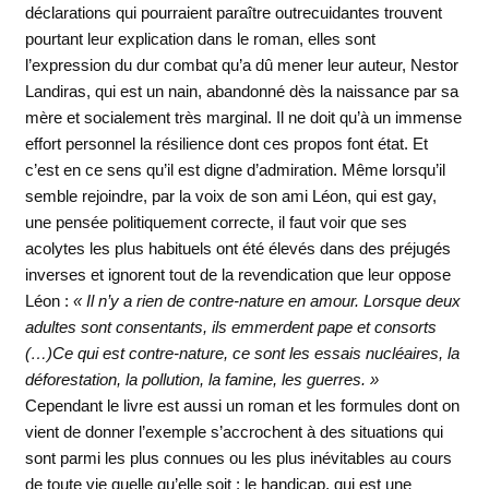
déclarations qui pourraient paraître outrecuidantes trouvent
pourtant leur explication dans le roman, elles sont
l’expression du dur combat qu’a dû mener leur auteur, Nestor
Landiras, qui est un nain, abandonné dès la naissance par sa
mère et socialement très marginal. Il ne doit qu’à un immense
effort personnel la résilience dont ces propos font état. Et
c’est en ce sens qu’il est digne d’admiration. Même lorsqu’il
semble rejoindre, par la voix de son ami Léon, qui est gay,
une pensée politiquement correcte, il faut voir que ses
acolytes les plus habituels ont été élevés dans des préjugés
inverses et ignorent tout de la revendication que leur oppose
Léon :
« Il n’y a rien de contre-nature en amour. Lorsque deux
adultes sont consentants, ils emmerdent pape et consorts
(…)Ce qui est contre-nature, ce sont les essais nucléaires, la
déforestation, la pollution, la famine, les guerres. »
Cependant le livre est aussi un roman et les formules dont on
vient de donner l’exemple s’accrochent à des situations qui
sont parmi les plus connues ou les plus inévitables au cours
de toute vie quelle qu’elle soit : le handicap, qui est une