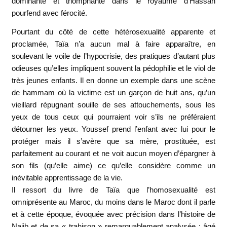
dominante et triomphante dans le royaume d’Hassan
pourfend avec férocité.
Pourtant du côté de cette hétérosexualité apparente et
proclamée, Taïa n’a aucun mal à faire apparaître, en
soulevant le voile de l’hypocrisie, des pratiques d’autant plus
odieuses qu’elles impliquent souvent la pédophilie et le viol de
très jeunes enfants. Il en donne un exemple dans une scène
de hammam où la victime est un garçon de huit ans, qu’un
vieillard répugnant souille de ses attouchements, sous les
yeux de tous ceux qui pourraient voir s’ils ne préféraient
détourner les yeux. Youssef prend l’enfant avec lui pour le
protéger mais il s’avère que sa mère, prostituée, est
parfaitement au courant et ne voit aucun moyen d’épargner à
son fils (qu’elle aime) ce qu’elle considère comme un
inévitable apprentissage de la vie.
Il ressort du livre de Taïa que l’homosexualité est
omniprésente au Maroc, du moins dans le Maroc dont il parle
et à cette époque, évoquée avec précision dans l’histoire de
Najib et de sa « trahison » remarquablement analysée : âgé