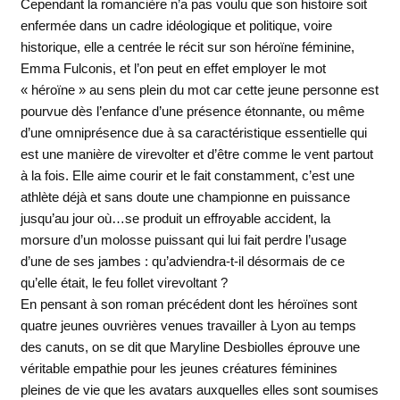
Cependant la romancière n’a pas voulu que son histoire soit
enfermée dans un cadre idéologique et politique, voire
historique, elle a centrée le récit sur son héroïne féminine,
Emma Fulconis, et l’on peut en effet employer le mot
« héroïne » au sens plein du mot car cette jeune personne est
pourvue dès l’enfance d’une présence étonnante, ou même
d’une omniprésence due à sa caractéristique essentielle qui
est une manière de virevolter et d’être comme le vent partout
à la fois. Elle aime courir et le fait constamment, c’est une
athlète déjà et sans doute une championne en puissance
jusqu’au jour où…se produit un effroyable accident, la
morsure d’un molosse puissant qui lui fait perdre l’usage
d’une de ses jambes : qu’adviendra-t-il désormais de ce
qu’elle était, le feu follet virevoltant ?
En pensant à son roman précédent dont les héroïnes sont
quatre jeunes ouvrières venues travailler à Lyon au temps
des canuts, on se dit que Maryline Desbiolles éprouve une
véritable empathie pour les jeunes créatures féminines
pleines de vie que les avatars auxquelles elles sont soumises